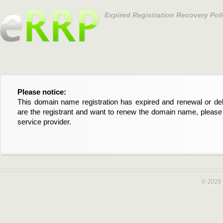
Expired Registration Recovery Pol
Please notice:
Bitte beachten Sie:
This domain name registration has expired and renewal or dele
Diese Domainregistrierung ist abgelaufen und die Verläng
are the registrant and want to renew the domain name, please 
Domain stehen an. Wenn Sie der Registrant sind und di
service provider.
verlängern möchten, kontaktieren Sie bitte Ihren Service-Provid
© 2026